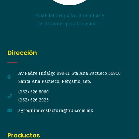
Filial del Grupo Nu-3 semillas y
fertilizantes para la siembra.
Dirección
Av Padre Hidalgo 999-H. Sta Ana Pacueco 36910
Santa Ana Pacueco, Pénjamo, Gto.
(352) 526 8060
(352) 526 2925
agroquimicosfactura@nu3.com.mx
Productos